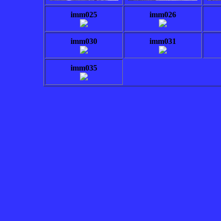
imm025
imm026
imm030
imm031
imm035