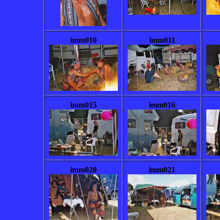
imm010
imm011
imm015
imm016
imm020
imm021